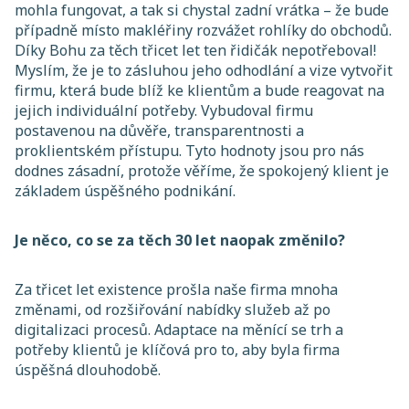
mohla fungovat, a tak si chystal zadní vrátka – že bude
případně místo makléřiny rozvážet rohlíky do obchodů.
Díky Bohu za těch třicet let ten řidičák nepotřeboval!
Myslím, že je to zásluhou jeho odhodlání a vize vytvořit
firmu, která bude blíž ke klientům a bude reagovat na
jejich individuální potřeby. Vybudoval firmu
postavenou na důvěře, transparentnosti a
proklientském přístupu. Tyto hodnoty jsou pro nás
dodnes zásadní, protože věříme, že spokojený klient je
základem úspěšného podnikání.
Je něco, co se za těch 30 let naopak změnilo?
Za třicet let existence prošla naše firma mnoha
změnami, od rozšiřování nabídky služeb až po
digitalizaci procesů. Adaptace na měnící se trh a
potřeby klientů je klíčová pro to, aby byla firma
úspěšná dlouhodobě.