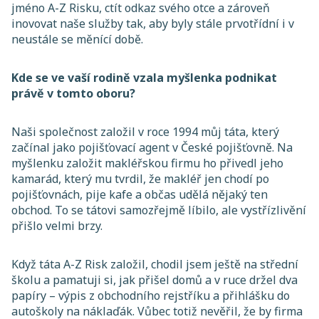
jméno A-Z Risku, ctít odkaz svého otce a zároveň
inovovat naše služby tak, aby byly stále prvotřídní i v
neustále se měnící době.
Kde se ve vaší rodině vzala myšlenka podnikat
právě v tomto oboru?
Naši společnost založil v roce 1994 můj táta, který
začínal jako pojišťovací agent v České pojišťovně. Na
myšlenku založit makléřskou firmu ho přivedl jeho
kamarád, který mu tvrdil, že makléř jen chodí po
pojišťovnách, pije kafe a občas udělá nějaký ten
obchod. To se tátovi samozřejmě líbilo, ale vystřízlivění
přišlo velmi brzy.
Když táta A-Z Risk založil, chodil jsem ještě na střední
školu a pamatuji si, jak přišel domů a v ruce držel dva
papíry – výpis z obchodního rejstříku a přihlášku do
autoškoly na náklaďák. Vůbec totiž nevěřil, že by firma