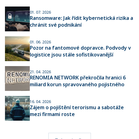
01. 07. 2026
Ransomware: Jak řídit kybernetická rizika a
chránit své podnikání
01. 06. 2026
Pozor na fantomové dopravce. Podvody v
logistice jsou stále sofistikovanější
21. 04. 2026
RENOMIA NETWORK překročila hranici 6
miliard korun spravovaného pojistného
16. 04. 2026
Zájem o pojištění terorismu a sabotáže
mezi firmami roste